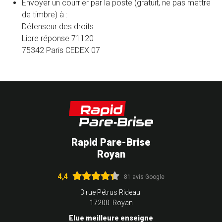
fenêtre)
Envoyer un courrier par la poste (gratuit, ne pas mettre
de timbre) à :
Défenseur des droits
Libre réponse 71120
75342 Paris CEDEX 07
Rapid Pare-Brise
Royan
4,4
81 avis Google
3 rue Pétrus Rideau
17200 Royan
Elue meilleure enseigne