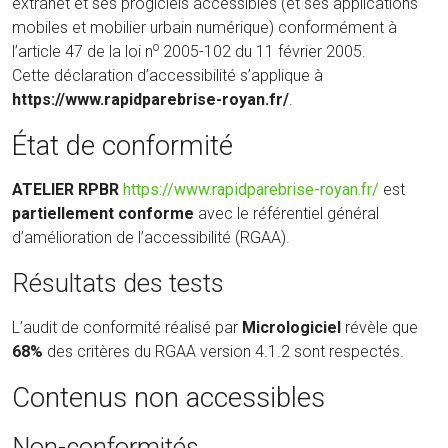
extranet et ses progiciels accessibles (et ses applications
mobiles et mobilier urbain numérique) conformément à
o
l’article 47 de la loi n
2005-102 du 11 février 2005.
Cette déclaration d’accessibilité s’applique à
https://www.rapidparebrise-royan.fr/
.
État de conformité
(nouvelle
ATELIER RPBR
https://www.rapidparebrise-royan.fr/
est
fenêtre)
partiellement conforme
avec le référentiel général
d’amélioration de l’accessibilité (RGAA).
Résultats des tests
L’audit de conformité réalisé par
Micrologiciel
révèle que
68%
des critères du RGAA version 4.1.2 sont respectés.
Contenus non accessibles
Non-conformités